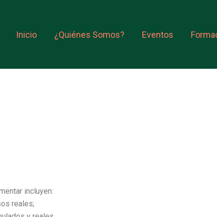
Inicio
¿Quiénes Somos?
Eventos
Formac
mentar incluyen:
os reales;
ulados y reales.